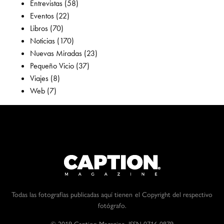
Entrevistas
(58)
Eventos
(22)
Libros
(70)
Noticias
(170)
Nuevas Miradas
(23)
Pequeño Vicio
(37)
Viajes
(8)
Web
(7)
Todas las fotografías publicadas aquí tienen el Copyright del respectivo
fotógrafo.
© 2019 Caption Magazine. ISSN 0716-0879