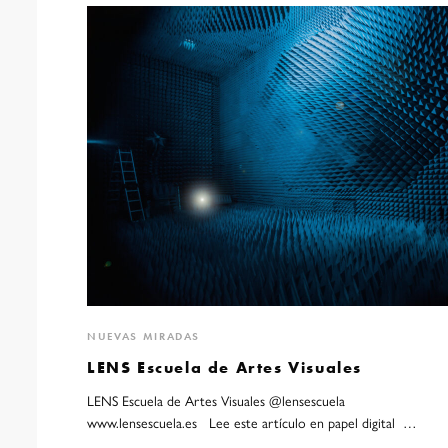
NUEVAS MIRADAS
LENS Escuela de Artes Visuales
LENS Escuela de Artes Visuales @lensescuela
www.lensescuela.es Lee este artículo en papel digital …