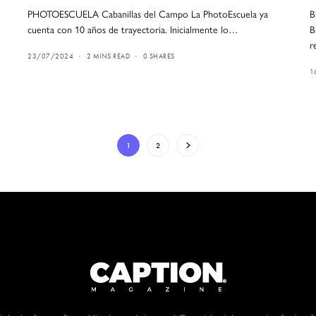
PHOTOESCUELA Cabanillas del Campo La PhotoEscuela ya
B
cuenta con 10 años de trayectoria. Inicialmente lo…
B
r
23/07/2024
2 MINS READ
0 SHARES
1
1
2