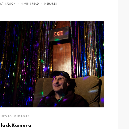
4/11/2024
4 MINS READ
0 SHARES
UEVAS MIRADAS
BlackKamera