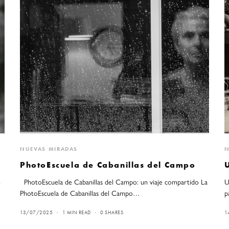
NUEVAS MIRADAS
N
PhotoEscuela de Cabanillas del Campo
n
PhotoEscuela de Cabanillas del Campo: un viaje compartido La
U
PhotoEscuela de Cabanillas del Campo…
p
13/07/2025
1 MIN READ
0 SHARES
1