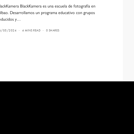
lackKamera BlackKamera es una escuela de fotografía en
ilbao. Desarrollamos un programa educativo con grupos
educidos y…
6/05/2024
4 MINS READ
0 SHARES