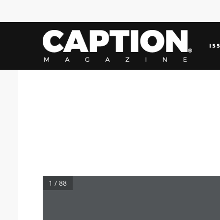
IS
1 / 88