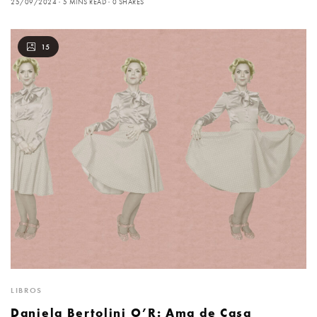
25/09/2024
5 MINS READ
0 SHARES
15
LIBROS
Daniela Bertolini O’R: Ama de Casa