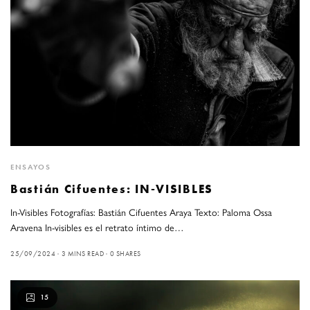
ENSAYOS
Bastián Cifuentes: IN-VISIBLES
In-Visibles Fotografías: Bastián Cifuentes Araya Texto: Paloma Ossa
Aravena In-visibles es el retrato íntimo de…
25/09/2024
3 MINS READ
0 SHARES
15