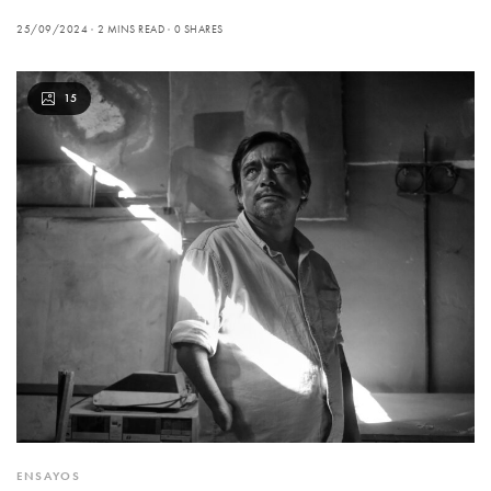
25/09/2024
2 MINS READ
0 SHARES
15
ENSAYOS