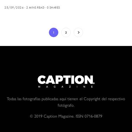
25/09/2024
2 MINS READ
0 SHARES
1
2
Todas las fotografías publicadas aquí tienen el Copyright del respectivo
fotógrafo.
© 2019 Caption Magazine. ISSN 0716-0879