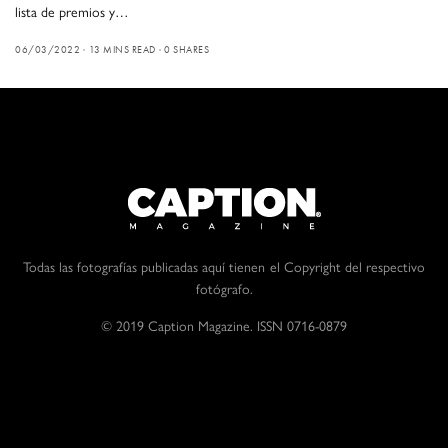
lista de premios y…
06/03/2022
13 MINS READ
0 SHARES
Todas las fotografías publicadas aquí tienen el Copyright del respectivo
fotógrafo.
© 2019 Caption Magazine. ISSN 0716-0879