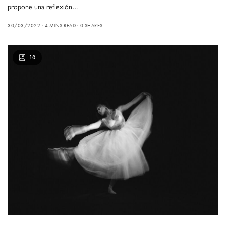
propone una reflexión…
30/03/2022
4 MINS READ
0 SHARES
10