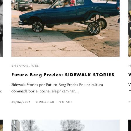
ENSAYOS
,
WEB
N
Futuro Berg Fredes: SIDEWALK STORIES
Sidewalk Stories por Futuro Berg Fredes En una cultura
W
ro
dominada por el coche, elegir caminar…
M
30/04/2025
3 MINS READ
0 SHARES
2