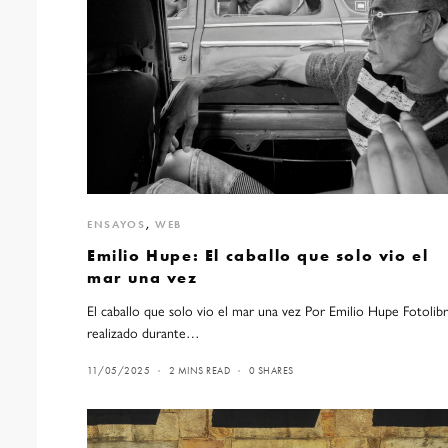
ENSAYOS
,
WEB
Emilio Hupe: El caballo que solo vio el
mar una vez
El caballo que solo vio el mar una vez Por Emilio Hupe Fotolib
realizado durante…
11/05/2025
2 MINS READ
0 SHARES