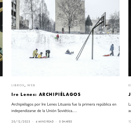
LIBROS
,
WEB
E
Ire Lenes: ARCHIPIÉLAGOS
Archipiélagos por Ire Lenes Lituania fue la primera república en
L
independizarse de la Unión Soviética.…
a
20/12/2023
4 MINS READ
0 SHARES
1