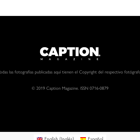
odas las fotografías publicadas aquí tienen el Copyright del respectivo fotógraf
© 2019 Caption Magazine. ISSN 0716-0879
English
(
Inglés
)
Español