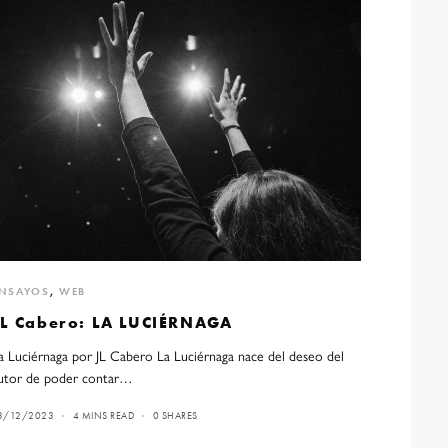
NSAYOS
,
WEB
JL Cabero: LA LUCIÉRNAGA
a Luciérnaga por JL Cabero La Luciérnaga nace del deseo del
utor de poder contar…
3/12/2023
4 MINS READ
0 SHARES