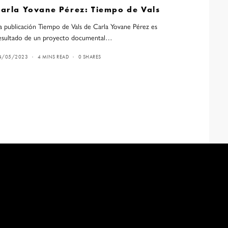
Carla Yovane Pérez: Tiempo de Vals
a publicación Tiempo de Vals de Carla Yovane Pérez es
esultado de un proyecto documental…
4/05/2023
4 MINS READ
0 SHARES