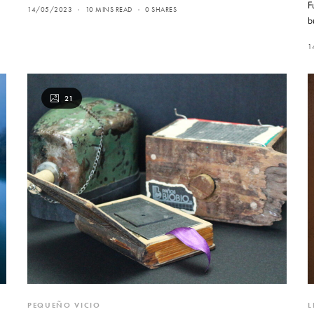
F
14/05/2023
10 MINS READ
0 SHARES
b
1
21
PEQUEÑO VICIO
L