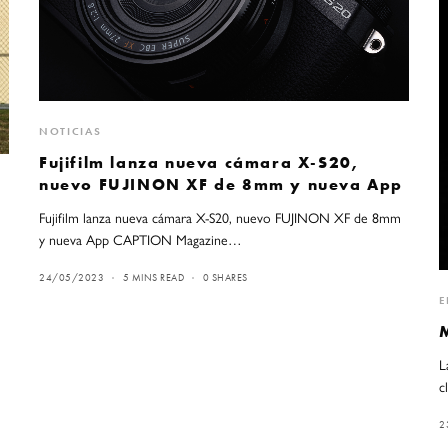
NOTICIAS
Fujifilm lanza nueva cámara X-S20,
nuevo FUJINON XF de 8mm y nueva App
Fujifilm lanza nueva cámara X-S20, nuevo FUJINON XF de 8mm
y nueva App CAPTION Magazine…
e
24/05/2023
5 MINS READ
0 SHARES
E
M
L
c
2