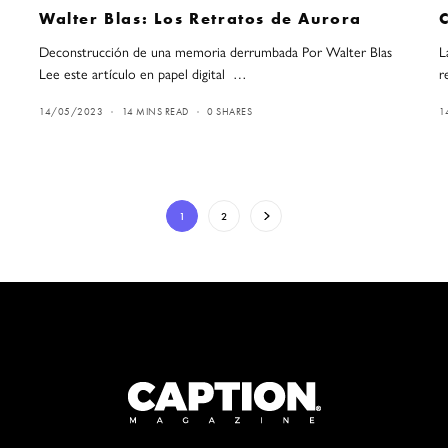
Walter Blas: Los Retratos de Aurora
Deconstrucción de una memoria derrumbada Por Walter Blas
L
Lee este artículo en papel digital …
r
14/05/2023
14 MINS READ
0 SHARES
1
1
2