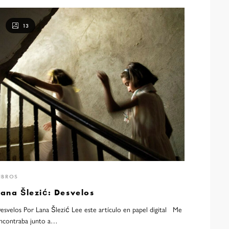
13
IBROS
Lana Šlezić: Desvelos
esvelos Por Lana Šlezić Lee este artículo en papel digital Me
ncontraba junto a…