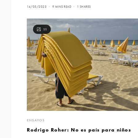
14/05/2023
9 MINS READ
1 SHARES
11
ENSAYOS
Rodrigo Roher: No es país para niños