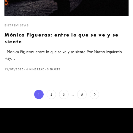
ENTREVISTAS
Mònica Figueras: entre lo que se ve y se
siente
Mònica Figueras: entre lo que se ve y se siente Por Nacho Izquierdo
Hay…
13/07/2025
4 MINS READ
0 SHARES
1
2
3
…
5