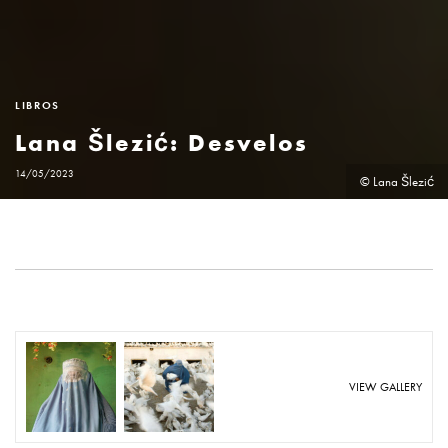
LIBROS
Lana Šlezić: Desvelos
14/05/2023
© Lana Šlezić
VIEW GALLERY