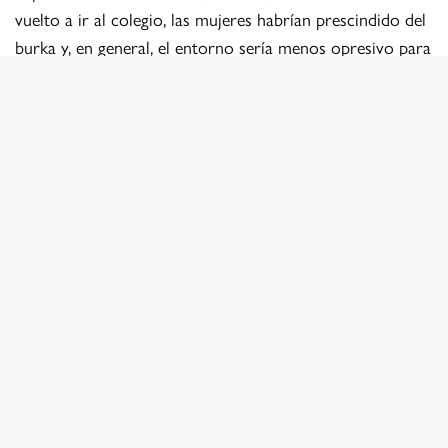
vuelto a ir al colegio, las mujeres habrían prescindido del
burka y, en general, el entorno sería menos opresivo para
la mujer. Me hice esta idea a través de los reportajes de
televisión y prensa escrita que aparecieron anunciando el
ﬁn del durísimo régimen talibán. La verdad que descubrí
me impulsó a convertir un encargo de seis semanas en
una estancia de dos años.