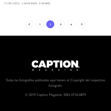
17/09/2022
4 MINS READ
0 SHARES
1
2
3
4
Todas las fotografías publicadas aquí tienen el Copyright del respectivo
fotógrafo.
© 2019 Caption Magazine. ISSN 0716-0879