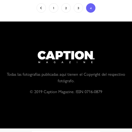
1
2
3
4
Todas las fotografías publicadas aquí tienen el Copyright del respectivo
fotógrafo.
© 2019 Caption Magazine. ISSN 0716-0879