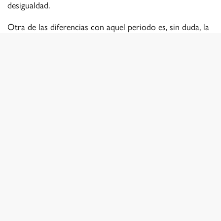
desigualdad.
Otra de las diferencias con aquel periodo es, sin duda, la
masividad de la práctica fotográfica y los cambios
tecnológicos que hoy permiten fotografiar casi sin límites
después de asumir el costo del equipo fotográfico. En los
años ochenta éramos unos pocos los que cubríamos las
movilizaciones, no más de una decena fotografiando al
mismo tiempo, a excepción de las grandes
movilizaciones. Cada rollo de foto, de 36 imágenes,
costaba sus pesos y uno se limitaba al máximo. Al
atardecer, la falta de la luz eran un problema. Hoy, es
impresionante ver la cantidad de jóvenes, con todo tipo
de equipos, fotografiando y filmando hasta tarde, sin
cesar. Eso es muy alentador.
Evidentemente, también cambió radicalmente el posible