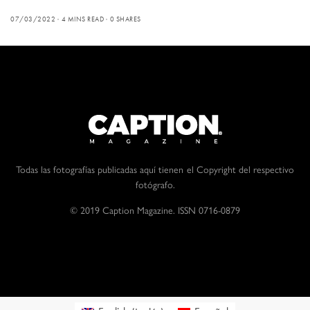
07/03/2022
4 MINS READ
0 SHARES
Todas las fotografías publicadas aquí tienen el Copyright del respectivo
fotógrafo.
© 2019 Caption Magazine. ISSN 0716-0879