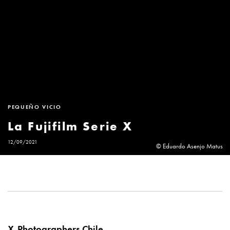
PEQUEÑO VICIO
La Fujifilm Serie X
12/09/2021
© Eduardo Asenjo Matus
X-Photographers Chile