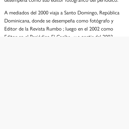
A mediados del 2000 viaja a Santo Domingo, República
Dominicana, donde se desempeña como fotógrafo y
Editor de la Revista Rumbo ; luego en el 2002 como
Editor en el Periódico El Caribe , y a partir del 2003
como editor de Diario Libre el periódico con mayor
circulación en el país..En su estadía en Dominicana
colabora además con agencias de noticias como EFE Y
AP , además de publicaciones como Daily News y El Pais
de España.
En el 2005 recibe un reconocimiento por la marca Nikon
por su aporte a la fotografía de prensa Dominicana. A
fines del 2006 retorna a Chile, colaborando en un
principio con la Agencia Británica Reuters , surgen
colaboraciones para el Los Angeles Times y el diario