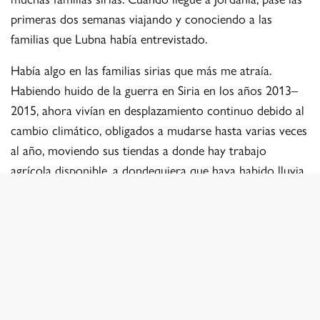
primeras dos semanas viajando y conociendo a las
familias que Lubna había entrevistado.
Había algo en las familias sirias que más me atraía.
Habiendo huido de la guerra en Siria en los años 2013–
2015, ahora vivían en desplazamiento continuo debido al
cambio climático, obligados a mudarse hasta varias veces
al año, moviendo sus tiendas a donde hay trabajo
agrícola disponible, a dondequiera que haya habido lluvia
suficiente para que crezcan los cultivos.
Es un ciclo sin fin a la vista mientras viven en Jordania.
Ellos mismos ven cuán dramáticos han sido los cambios
en la última década, sus vidas tan comprometidas por las
lluvias invernales dramáticamente reducidas. Como
dijeron, el agua es vida. Y la vida se está volviendo más