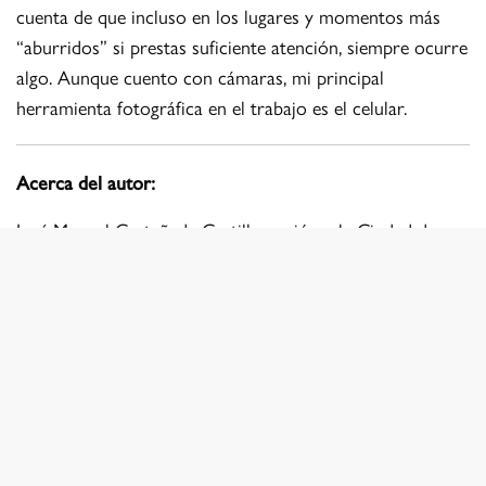
cuenta de que incluso en los lugares y momentos más
“aburridos” si prestas suficiente atención, siempre ocurre
algo. Aunque cuento con cámaras, mi principal
herramienta fotográfica en el trabajo es el celular.
Acerca del autor:
José Manuel Castañeda Castillo nació en la Ciudad de
México, Nezahualcóyotl, en 1994 y vive entre México y
Atlanta.
Estudió Ingeniería Mecatrónica, sin terminarla. Durante
ese tiempo comenzó a trabajar en la construcción,
actividad que sigue desempeñando hasta hoy.
“El arte siempre ha sido parte de mis intereses. Me atrae
la capacidad para observar y expresar la vida diaria
desde distintos ángulos, sin necesidad de complicaciones.