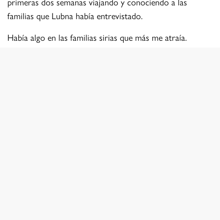
primeras dos semanas viajando y conociendo a las
familias que Lubna había entrevistado.
Había algo en las familias sirias que más me atraía.
Habiendo huido de la guerra en Siria en los años 2013–
2015, ahora vivían en desplazamiento continuo debido al
cambio climático, obligados a mudarse hasta varias veces
al año, moviendo sus tiendas a donde hay trabajo
agrícola disponible, a dondequiera que haya habido lluvia
suficiente para que crezcan los cultivos.
Es un ciclo sin fin a la vista mientras viven en Jordania.
Ellos mismos ven cuán dramáticos han sido los cambios
en la última década, sus vidas tan comprometidas por las
lluvias invernales dramáticamente reducidas. Como
dijeron, el agua es vida. Y la vida se está volviendo más
dura.