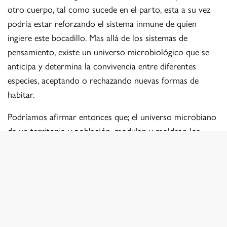
otro cuerpo, tal como sucede en el parto, esta a su vez
podría estar reforzando el sistema inmune de quien
ingiere este bocadillo. Mas allá de los sistemas de
pensamiento, existe un universo microbiológico que se
anticipa y determina la convivencia entre diferentes
especies, aceptando o rechazando nuevas formas de
habitar.
Podríamos afirmar entonces que; el universo microbiano
de un territorio y población, modulan y moldean los
comportamientos individuales y colectivos de sus
habitantes, configurando sus tradiciones y folclore.
Fotógrafo o brujo?
El pedido especial al brujo es encargar trabajar el
material orgánico, este proceso consiste en; impregnar el
retrato de la persona a manipular sobre la materia