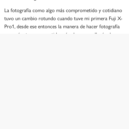
La fotografía como algo más comprometido y cotidiano
tuvo un cambio rotundo cuando tuve mi primera Fuji X-
Pro1, desde ese entonces la manera de hacer fotografía
empezó a tener un sentido más claro y me llevó a buscar
y experimentar con una manera de hacer fotos que me
hacía sentir cómodo, los retratos, los paisajes y la calle,
esta comodidad también me llevó a volver al film, que a
pesar de explorarlo desde mis principios, es sin duda a
mayor edad donde lo exploró con sentido, siendo cada
rollo y cámara una experiencia distinta.
A pesar de que algunas fotografías que hago son parte
de proyectos o trabajos para marcas, es en los proyectos
personales y más íntimos donde me encuentro en mi
comodidad para practicar la fotografía tratando de
siempre tener o crear un vínculo con lo que estoy