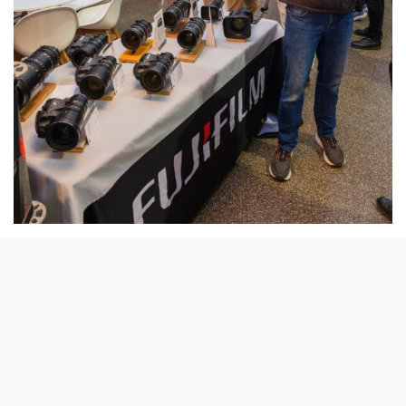
Gama de ópticas para la GFX ETERNA 55
GFX ETERNA 55: La primera cámara de cine de
FUJIFILM
La GFX ETERNA 55 marca la entrada de FUJIFILM en el
cine profesional con un sensor de gran formato de 102
megapíxeles (diagonal de 55 mm, aproximadamente 1,7