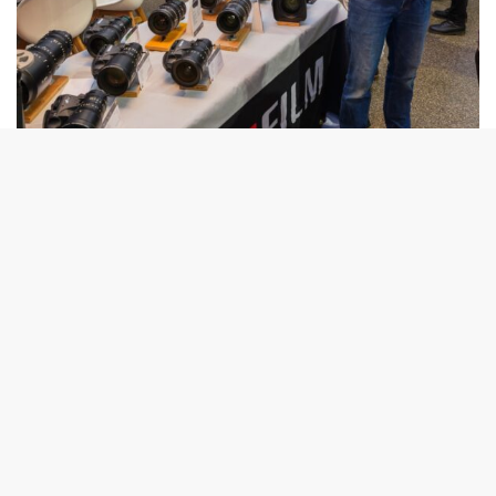
Gama de ópticas para la GFX ETERNA 55
GFX ETERNA 55: La primera cámara de cine de
FUJIFILM
La GFX ETERNA 55 marca la entrada de FUJIFILM en el
cine profesional con un sensor de gran formato de 102
megapíxeles (diagonal de 55 mm, aproximadamente 1,7
veces mayor que un full frame). Incorpora el procesador