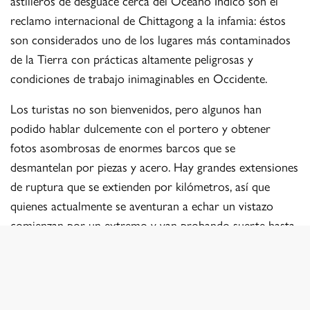
astilleros de desguace cerca del Océano Índico son el
reclamo internacional de Chittagong a la infamia: éstos
son considerados uno de los lugares más contaminados
de la Tierra con prácticas altamente peligrosas y
condiciones de trabajo inimaginables en Occidente.
Los turistas no son bienvenidos, pero algunos han
podido hablar dulcemente con el portero y obtener
fotos asombrosas de enormes barcos que se
desmantelan por piezas y acero. Hay grandes extensiones
de ruptura que se extienden por kilómetros, así que
quienes actualmente se aventuran a echar un vistazo
comienzan por un extremo y van probando suerte hasta
tener éxito. Las prácticas de seguridad dejan mucho que
desear. Cualquier funcionario que vea una cámara oculta
lo confundirá con un periodista que intenta hacerles
daño.