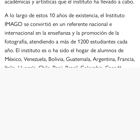
académicas y artísticas que el instituto ha llevado a cabo.
A lo largo de estos 10 años de existencia, el Instituto
IMAGO se convirtió en un referente nacional e
internacional en la enseñanza y la promoción de la
fotografía, atendiendo a más de 1200 estudiantes cada
año. El instituto es o ha sido el hogar de alumnos de
México, Venezuela, Bolivia, Guatemala, Argentina, Francia,
Italia, Hungría, Chile, Perú, Brasil, Colombia, Canadá,
Estados Unidos, Alemania, España, Ecuador, Austria,
República Checa, entre otros. En sus exquisitamente
diseñados planes y programas de estudio encontrarás
contenidos importantísimos y que no se enseñan en
otras escuelas de fotografía. El instituto busca poner en
tus manos un conjunto de conocimientos técnicos que,
complementados con una sólida base teórica e
intelectual, te sirvan como herramientas para el