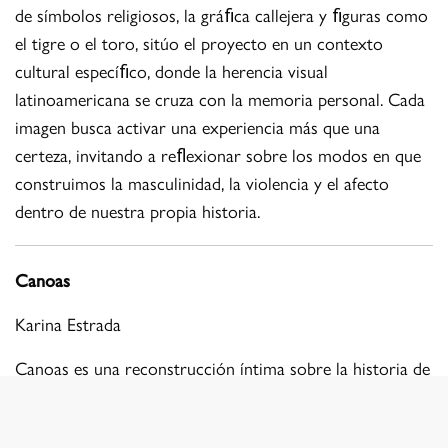
de símbolos religiosos, la gráﬁca callejera y ﬁguras como
el tigre o el toro, sitúo el proyecto en un contexto
cultural especíﬁco, donde la herencia visual
latinoamericana se cruza con la memoria personal. Cada
imagen busca activar una experiencia más que una
certeza, invitando a reﬂexionar sobre los modos en que
construimos la masculinidad, la violencia y el afecto
dentro de nuestra propia historia.
Canoas
Karina Estrada
Canoas es una reconstrucción íntima sobre la historia de
mi madre. Regreso al lugar donde creció Irma González,
a la que retrato a través de la que fue su casa,