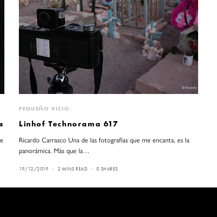
PEQUEÑO VICIO
s
Linhof Technorama 617
de
Ricardo Carrasco Una de las fotografías que me encanta, es la
panorámica. Más que la…
19/12/2019
2 MINS READ
0 SHARES