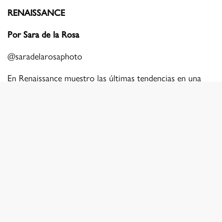
RENAISSANCE
Por Sara de la Rosa
@
saradelarosaphoto
En Renaissance muestro las últimas tendencias en una
mujer romántica y sensual, siempre sustentada en la
autoconfianza y la honestidad con una misma. En esta
editorial lo interpreto con diseños de encaje,
transparencias y pedrería.
© Sara de la Rosa
© Sara de la Rosa
© Sara de la Rosa
© Sara de la Rosa