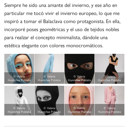
Siempre he sido una amante del invierno, y ese año en
particular me tocó vivir el invierno europeo, lo que me
inspiró a tomar el Balaclava como protagonista. En ella,
incorporé poses geométricas y el uso de tejidos nobles
para realzar el concepto minimalista, dándole una
estética elegante con colores monocromáticos.
© Valeria
© Valeria
© Valeria
© Valeria
Hunrichse Poblete
Hunrichse Poblete
Hunrichse Poblete
Hunrichse Poblete
© Valeria
© Valeria
© Valeria
© Valeria
Hunrichse Poblete
Hunrichse Poblete
Hunrichse Poblete
Hunrichse Poblete