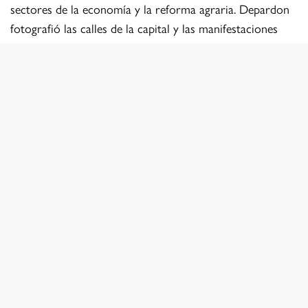
sectores de la economía y la reforma agraria. Depardon
fotografió las calles de la capital y las manifestaciones
festivas en apoyo del gobierno de Allende. También viajó
al sur para reunirse con campesinos y con el pueblo
mapuche, ignorado durante mucho tiempo, el que lucha
por el derecho a vivir en la tierra de sus antepasados.
Depardon mismo, viene del mundo campesino, y como
señala Luis Poirot en su texto: “ ya estaba buscando su
mundo interior, el mundo que fotografían los grandes
fotógrafos”.