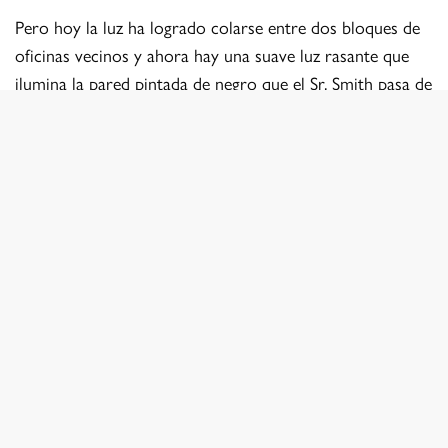
Pero hoy la luz ha logrado colarse entre dos bloques de
oficinas vecinos y ahora hay una suave luz rasante que
ilumina la pared pintada de negro que el Sr. Smith pasa de
camino al trabajo. Con un aire de alegría, recuerdo la cita
de Leonard Cohen: “Todo está agrietado, así es como
entra la luz”.
Hoy, martes, el Sr. Smith llevará su traje gris marengo.
Ayer, cuando lo vi, estaba apagado, sus rasgos aplanados
por la luz de un día nublado. Pero hoy, en un día soleado
tan hermoso ha recuperado su presencia tridimensional,
y aunque su rostro aún está ceniciento mientras camina
con determinación hacia su trabajo, su traje oscuro brilla
en los bordes en contraste con las personas que lo
rodean, envueltas en sombras. Puedo usar esta luz y estas
sombras para pintar una imagen diferente de su vida y