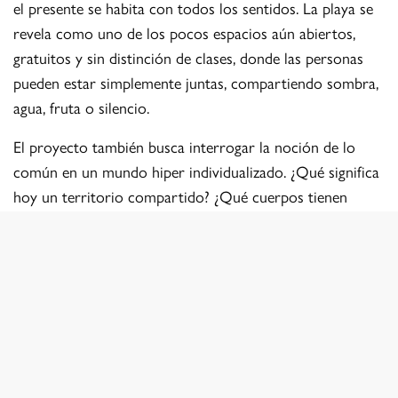
el presente se habita con todos los sentidos. La playa se
revela como uno de los pocos espacios aún abiertos,
gratuitos y sin distinción de clases, donde las personas
pueden estar simplemente juntas, compartiendo sombra,
agua, fruta o silencio.
El proyecto también busca interrogar la noción de lo
común en un mundo hiper individualizado. ¿Qué significa
hoy un territorio compartido? ¿Qué cuerpos tienen
acceso a estos espacios? ¿Y cómo preservar estos
entornos frente a las múltiples amenazas que los
atraviesan, desde la privatización del borde costero hasta
el cambio climático? A través de la fotografía, este
trabajo observa esos fragmentos de vida que suelen
pasar desapercibidos: un niño enterrado en la arena, una
abuela leyendo en la sombra, adolescentes riendo en el
agua salada. Escenas mínimas que, en conjunto, revelan el