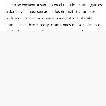
cuando se encuentra sumido en el mundo natural (que es
de dónde venimos) sumado a los dramáticos cambios
que la modernidad han causado a nuestro ambiente
natural, deben hacer recapacitar a nuestras sociedades e
intentar buscar el equilibrio que hemos perdido.
Para mi esto ha sido el mayor regalo detrás de los años
de trayectoria, la experiencia que ha quedado detrás del
lente, en cada fotografía existe un sinnúmero de vivencias
que adquiere el que aprieta el obturador, tratando de
congelar ese mundo que va desapareciendo lentamente.
Equipo fotográfico
:
– Cámara: Nikon F4, D300s, D700, D200
– Optica: Nikon 28-70mm, 80-200mm, 300mm