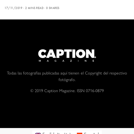
17/11/2019
2 MINS READ
0 SHARES
Todas las fotografías publicadas aquí tienen el Copyright del respectivo
fotógrafo.
© 2019 Caption Magazine. ISSN 0716-0879