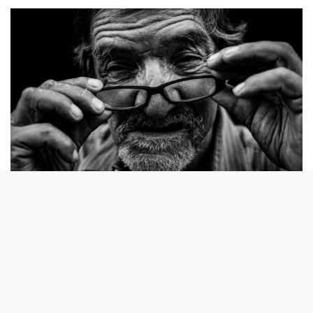
© Bastián Cifuentes
La problemática de “los sin techo” no solo aqueja a los
chilenos; existen muchos migrantes en situación de calle,
siendo la mayoría de ellos peruanos y brasileños. De
acuerdo al Observatorio del Envejecimiento de la