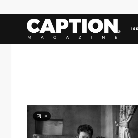
IS
13