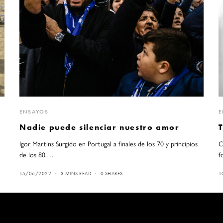
ENSAYOS
E
Nadie puede silenciar nuestro amor
Igor Martins Surgido en Portugal a finales de los 70 y principios
C
de los 80,…
f
15/06/2022
3 MINS READ
0 SHARES
1