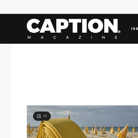
IS
11