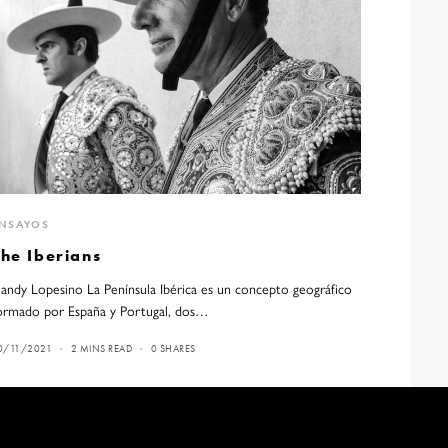
NSAYOS
The Iberians
andy Lopesino La Península Ibérica es un concepto geográfico
ormado por España y Portugal, dos…
0/11/2021
2 MINS READ
0 SHARES