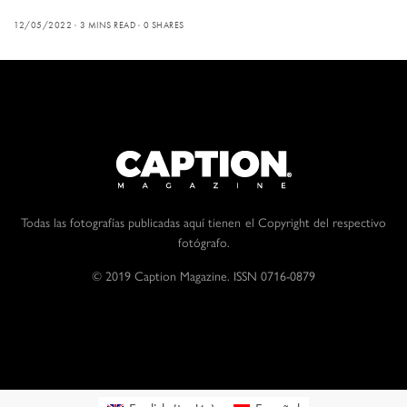
12/05/2022
3 MINS READ
0 SHARES
Todas las fotografías publicadas aquí tienen el Copyright del respectivo
fotógrafo.
© 2019 Caption Magazine. ISSN 0716-0879