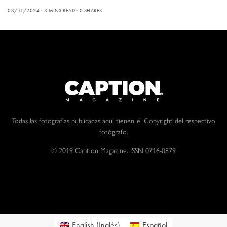
03/11/2024
3 MINS READ
0 SHARES
Todas las fotografías publicadas aquí tienen el Copyright del respectivo
fotógrafo.
© 2019 Caption Magazine. ISSN 0716-0879
English
(
Inglés
)
Español