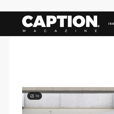
IS
14