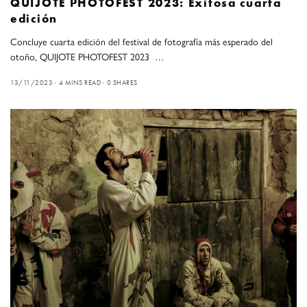
QUIJOTE PHOTOFEST 2023: Exitosa cuarta
edición
Concluye cuarta edición del festival de fotografía más esperado del
otoño, QUIJOTE PHOTOFEST 2023 …
13/11/2023
4 MINS READ
0 SHARES