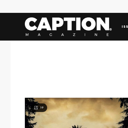
IS
19