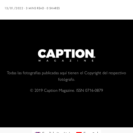
13/01/2022
3 MINS READ
0 SHARES
Todas las fotografías publicadas aquí tienen el Copyright del respectivo
fotógrafo.
© 2019 Caption Magazine. ISSN 0716-0879