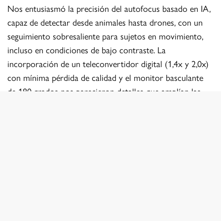
Nos entusiasmó la precisión del autofocus basado en IA,
capaz de detectar desde animales hasta drones, con un
seguimiento sobresaliente para sujetos en movimiento,
incluso en condiciones de bajo contraste. La
incorporación de un teleconvertidor digital (1,4x y 2,0x)
con mínima pérdida de calidad y el monitor basculante
de 180 grados nos parecieron detalles que amplían las
posibilidades creativas, desde retratos espontáneos hasta
composiciones en ángulos complejos.
En video, la X-E5 no se queda atrás, ofreciendo grabación
en 6,2K/30P con autofocus de seguimiento, ideal para
quienes combinan fotografía y cine. El nuevo dial de
simulación de película, con ajustes personalizables en las
posiciones FS1-FS3, nos permitió experimentar con
recetas de color únicas, un guiño a la herencia analógica