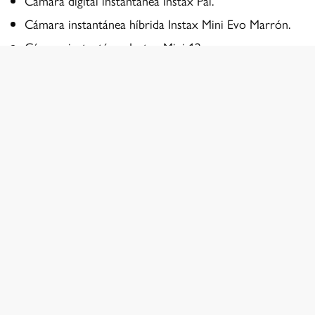
Cámara digital instantánea Instax Pal.
Cámara instantánea híbrida Instax Mini Evo Marrón.
Cámara instantánea Instax Mini 12.
Impresora para smartphones Instax Mini Link 2.
Impresora para smartphones Instax Square Link.
Cámara instantánea Instax Square SQ40.
App de análisis de imágenes de presión Fujifilm
Prescale Mobile.
Experiencia de simulación de película.
App para smartphone Instax Up!
Fujifilm XApp para la serie GFX / X de cámaras
digitales.
Impresora en color de producción Revoria Press
PC1120.
Impresora multifunción en color A3 Apeos C7070.