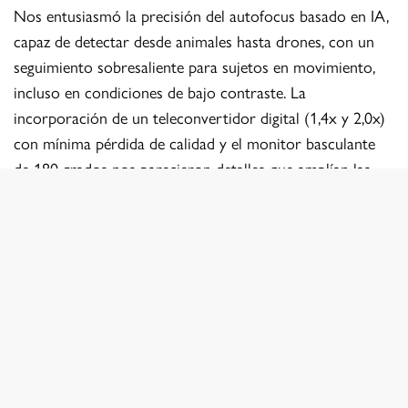
Nos entusiasmó la precisión del autofocus basado en IA,
capaz de detectar desde animales hasta drones, con un
seguimiento sobresaliente para sujetos en movimiento,
incluso en condiciones de bajo contraste. La
incorporación de un teleconvertidor digital (1,4x y 2,0x)
con mínima pérdida de calidad y el monitor basculante
de 180 grados nos parecieron detalles que amplían las
posibilidades creativas, desde retratos espontáneos hasta
composiciones en ángulos complejos.
En video, la X-E5 no se queda atrás, ofreciendo grabación
en 6,2K/30P con autofocus de seguimiento, ideal para
quienes combinan fotografía y cine. El nuevo dial de
simulación de película, con ajustes personalizables en las
posiciones FS1-FS3, nos permitió experimentar con
recetas de color únicas, un guiño a la herencia analógica