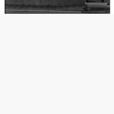
Película Fujifilm Acros II, ASA 100. 1/125 f5.6 Leica MP, Leica Summicron-M
50 f/2. © Rey Sotolongo
La destreza con el color es uno de los fuertes de tu
trabajo ¿Empatizas siempre con los temas que
fotografías o hay temas que preferirías definitivamente
no capturar?
Agradezco mucho el elogio en la pregunta, pero me
siento muy lejos de tal destreza. El color me llena de
dudas y me satura rápidamente, sobre todo en mi propia