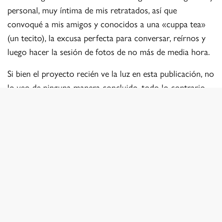
personal, muy íntima de mis retratados, así que
convoqué a mis amigos y conocidos a una «cuppa tea»
(un tecito), la excusa perfecta para conversar, reírnos y
luego hacer la sesión de fotos de no más de media hora.
Si bien el proyecto recién ve la luz en esta publicación, no
lo veo de ninguna manera concluido, todo lo contrario,
el amor como tema fotográfico es infinito y nos invita a
reflexionar, sobre todo en estos tiempos donde
valoramos lo que realmente importa: las personas que
queremos.