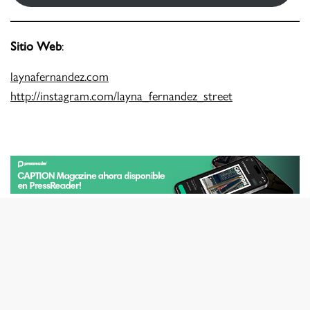
Sitio Web
:
laynafernandez.com
http://instagram.com/layna_fernandez_street
TAGS
CUBA
N8
ÚLTIMO ISSUE