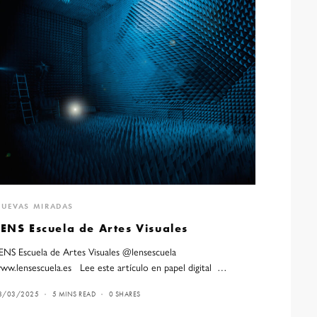
UEVAS MIRADAS
LENS Escuela de Artes Visuales
ENS Escuela de Artes Visuales @lensescuela
ww.lensescuela.es Lee este artículo en papel digital …
8/03/2025
5 MINS READ
0 SHARES