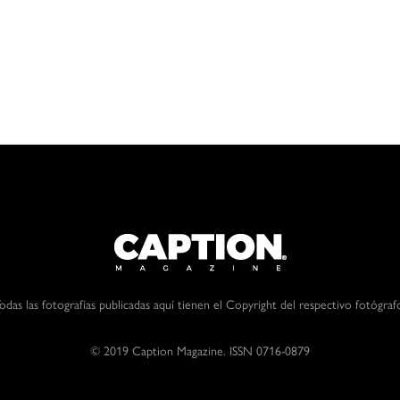
odas las fotografías publicadas aquí tienen el Copyright del respectivo fotógraf
© 2019 Caption Magazine. ISSN 0716-0879