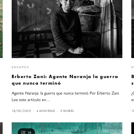
ENSAYOS
E
Erberto Zani: Agente Naranja la guerra
que nunca terminó
Agente Naranja: la guerra que nunca terminó Por Erberto Zani
¿
Lee este artículo en…
e
18/03/2025
4 MINS READ
0 SHARES
1
10