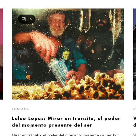
16
ENSAYOS
D
Leleo Lopes: Mirar en tránsito, el poder
V
del momento presente del ser
Mirar en tránsito: el poder del momento presente del ser Por
V