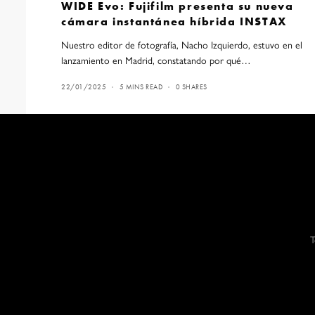
WIDE Evo: Fujifilm presenta su nueva
cámara instantánea híbrida INSTAX
Nuestro editor de fotografía, Nacho Izquierdo, estuvo en el
lanzamiento en Madrid, constatando por qué…
22/01/2025
5 MINS READ
0 SHARES
T