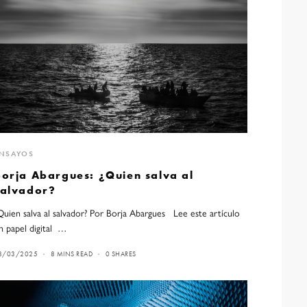
NSAYOS
Borja Abargues: ¿Quien salva al
salvador?
Quien salva al salvador? Por Borja Abargues Lee este artículo
n papel digital …
8/03/2025
8 MINS READ
0 SHARES