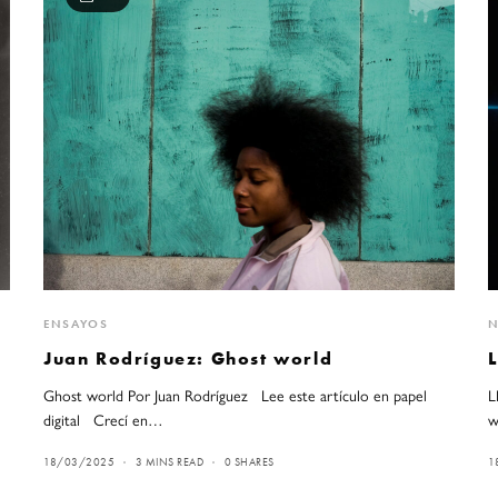
ENSAYOS
N
Juan Rodríguez: Ghost world
Ghost world Por Juan Rodríguez Lee este artículo en papel
L
digital Crecí en…
w
18/03/2025
3 MINS READ
0 SHARES
1