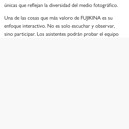
únicas que reflejan la diversidad del medio fotográfico.
Una de las cosas que más valoro de FUJIKINA es su
enfoque interactivo. No es solo escuchar y observar,
sino participar. Los asistentes podrán probar el equipo
más reciente de Fujifilm, desde la compacta premium
X100VI hasta el gran formato de la GFX. Personalmente,
estoy deseando experimentar con la nueva GFX100 II, la
misma cámara utilizada por Magnum para su retrato
oficial de este año. La oportunidad de tocar y probar los
equipos en un ambiente tan creativo es un plus innegable.