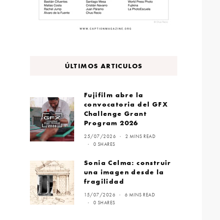
ÚLTIMOS ARTICULOS
Fujifilm abre la
convocatoria del GFX
Challenge Grant
Program 2026
25/07/2026
2 MINS READ
0 SHARES
Sonia Celma: construir
una imagen desde la
fragilidad
15/07/2026
6 MINS READ
0 SHARES